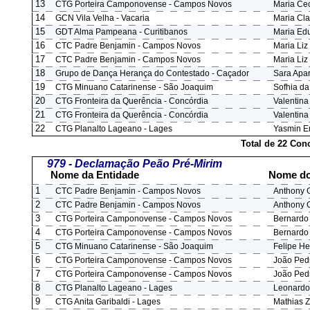
13
CTG Porteira Camponovense - Campos Novos
Maria Ce
14
GCN Vila Velha - Vacaria
Maria Cla
15
GDT Alma Pampeana - Curitibanos
Maria Edu
16
CTC Padre Benjamin - Campos Novos
Maria Liz
17
CTC Padre Benjamin - Campos Novos
Maria Liz
18
Grupo de Dança Herança do Contestado - Caçador
Sara Apar
19
CTG Minuano Catarinense - São Joaquim
Sofhia da
20
CTG Fronteira da Querência - Concórdia
Valentin
21
CTG Fronteira da Querência - Concórdia
Valentin
22
CTG Planalto Lageano - Lages
Yasmin Em
Total de 22 Con
979 - Declamação Peão Pré-Mirim
Nome da Entidade
Nome do
1
CTC Padre Benjamin - Campos Novos
Anthony G
2
CTC Padre Benjamin - Campos Novos
Anthony G
3
CTG Porteira Camponovense - Campos Novos
Bernardo
4
CTG Porteira Camponovense - Campos Novos
Bernardo
5
CTG Minuano Catarinense - São Joaquim
Felipe He
6
CTG Porteira Camponovense - Campos Novos
João Ped
7
CTG Porteira Camponovense - Campos Novos
João Ped
8
CTG Planalto Lageano - Lages
Leonardo
9
CTG Anita Garibaldi - Lages
Mathias Z