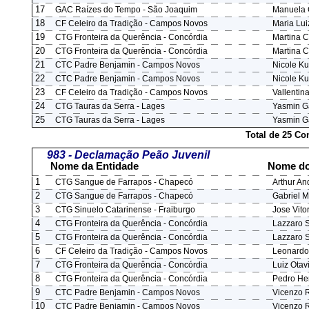
17
GAC Raízes do Tempo - São Joaquim
Manuela 
18
CF Celeiro da Tradição - Campos Novos
Maria Lu
19
CTG Fronteira da Querência - Concórdia
Martina C
20
CTG Fronteira da Querência - Concórdia
Martina C
21
CTC Padre Benjamin - Campos Novos
Nicole Ku
22
CTC Padre Benjamin - Campos Novos
Nicole Ku
23
CF Celeiro da Tradição - Campos Novos
Vallentin
24
CTG Tauras da Serra - Lages
Yasmin Ga
25
CTG Tauras da Serra - Lages
Yasmin Ga
Total de 25 Co
983 - Declamação Peão Juvenil
Nome da Entidade
Nome do
1
CTG Sangue de Farrapos - Chapecó
Arthur An
2
CTG Sangue de Farrapos - Chapecó
Gabriel M
3
CTG Sinuelo Catarinense - Fraiburgo
Jose Vito
4
CTG Fronteira da Querência - Concórdia
Lazzaro S
5
CTG Fronteira da Querência - Concórdia
Lazzaro S
6
CF Celeiro da Tradição - Campos Novos
Leonardo
7
CTG Fronteira da Querência - Concórdia
Luiz Otav
8
CTG Fronteira da Querência - Concórdia
Pedro Hen
9
CTC Padre Benjamin - Campos Novos
Vicenzo 
10
CTC Padre Benjamin - Campos Novos
Vicenzo 