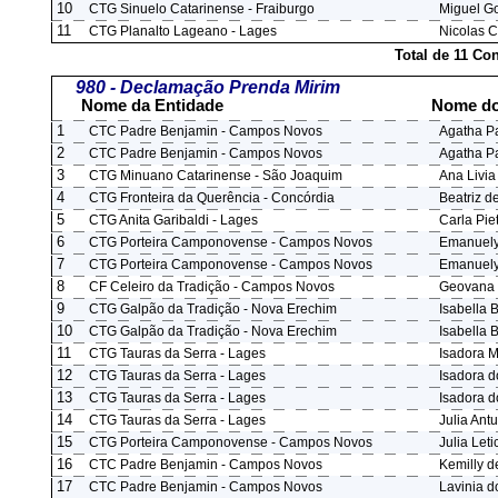
10
CTG Sinuelo Catarinense - Fraiburgo
Miguel G
11
CTG Planalto Lageano - Lages
Nicolas C
Total de 11 Co
980 - Declamação Prenda Mirim
Nome da Entidade
Nome do
1
CTC Padre Benjamin - Campos Novos
Agatha P
2
CTC Padre Benjamin - Campos Novos
Agatha P
3
CTG Minuano Catarinense - São Joaquim
Ana Livi
4
CTG Fronteira da Querência - Concórdia
Beatriz de
5
CTG Anita Garibaldi - Lages
Carla Pie
6
CTG Porteira Camponovense - Campos Novos
Emanuely
7
CTG Porteira Camponovense - Campos Novos
Emanuely
8
CF Celeiro da Tradição - Campos Novos
Geovana 
9
CTG Galpão da Tradição - Nova Erechim
Isabella B
10
CTG Galpão da Tradição - Nova Erechim
Isabella B
11
CTG Tauras da Serra - Lages
Isadora 
12
CTG Tauras da Serra - Lages
Isadora d
13
CTG Tauras da Serra - Lages
Isadora d
14
CTG Tauras da Serra - Lages
Julia Ant
15
CTG Porteira Camponovense - Campos Novos
Julia Let
16
CTC Padre Benjamin - Campos Novos
Kemilly d
17
CTC Padre Benjamin - Campos Novos
Lavinia d