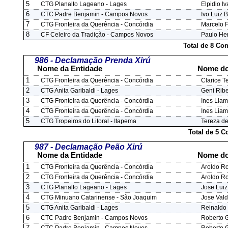
5
CTG Planalto Lageano - Lages
Elpidio Iv
6
CTC Padre Benjamin - Campos Novos
Ivo Luiz 
7
CTG Fronteira da Querência - Concórdia
Marcelo F
8
CF Celeiro da Tradição - Campos Novos
Paulo He
Total de 8 Co
986 - Declamação Prenda Xirú
Nome da Entidade
Nome do
1
CTG Fronteira da Querência - Concórdia
Clarice T
2
CTG Anita Garibaldi - Lages
Geni Ribe
3
CTG Fronteira da Querência - Concórdia
Ines Liam
4
CTG Fronteira da Querência - Concórdia
Ines Liam
5
CTG Tropeiros do Litoral - Itapema
Tereza de
Total de 5 
987 - Declamação Peão Xirú
Nome da Entidade
Nome do
1
CTG Fronteira da Querência - Concórdia
Aroldo R
2
CTG Fronteira da Querência - Concórdia
Aroldo R
3
CTG Planalto Lageano - Lages
Jose Lui
4
CTG Minuano Catarinense - São Joaquim
Jose Val
5
CTG Anita Garibaldi - Lages
Reinaldo 
6
CTC Padre Benjamin - Campos Novos
Roberto 
7