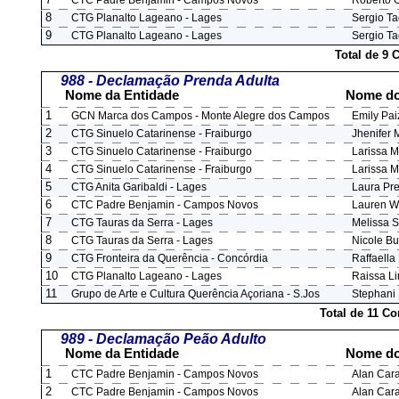
CTC Padre Benjamin - Campos Novos
Roberto 
8
CTG Planalto Lageano - Lages
Sergio Ta
9
CTG Planalto Lageano - Lages
Sergio Ta
Total de 9 
988 - Declamação Prenda Adulta
Nome da Entidade
Nome do
1
GCN Marca dos Campos - Monte Alegre dos Campos
Emily Pa
2
CTG Sinuelo Catarinense - Fraiburgo
Jhenifer 
3
CTG Sinuelo Catarinense - Fraiburgo
Larissa M
4
CTG Sinuelo Catarinense - Fraiburgo
Larissa M
5
CTG Anita Garibaldi - Lages
Laura Pre
6
CTC Padre Benjamin - Campos Novos
Lauren W
7
CTG Tauras da Serra - Lages
Melissa S
8
CTG Tauras da Serra - Lages
Nicole Bu
9
CTG Fronteira da Querência - Concórdia
Raffaell
10
CTG Planalto Lageano - Lages
Raissa L
11
Grupo de Arte e Cultura Querência Açoriana - S.Jos
Stephani 
Total de 11 C
989 - Declamação Peão Adulto
Nome da Entidade
Nome do
1
CTC Padre Benjamin - Campos Novos
Alan Cara
2
CTC Padre Benjamin - Campos Novos
Alan Cara