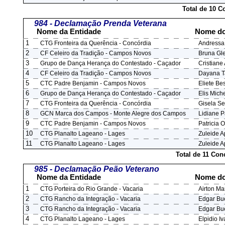
Total de 10 
984 - Declamação Prenda Veterana
Nome da Entidade
Nome do
1
CTG Fronteira da Querência - Concórdia
Andressa
2
CF Celeiro da Tradição - Campos Novos
Bruna Gl
3
Grupo de Dança Herança do Contestado - Caçador
Cristiane
4
CF Celeiro da Tradição - Campos Novos
Dayana Ta
5
CTC Padre Benjamin - Campos Novos
Eliete B
6
Grupo de Dança Herança do Contestado - Caçador
Elis Mich
7
CTG Fronteira da Querência - Concórdia
Gisela Se
8
GCN Marca dos Campos - Monte Alegre dos Campos
Lidiane 
9
CTC Padre Benjamin - Campos Novos
Patricia 
10
CTG Planalto Lageano - Lages
Zuleide 
11
CTG Planalto Lageano - Lages
Zuleide 
Total de 11 Co
985 - Declamação Peão Veterano
Nome da Entidade
Nome do
1
CTG Porteira do Rio Grande - Vacaria
Airton Ma
2
CTG Rancho da Integração - Vacaria
Edgar Bue
3
CTG Rancho da Integração - Vacaria
Edgar Bue
4
CTG Planalto Lageano - Lages
Elpidio Iv