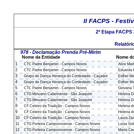
II FACPS - Festiv
2ª Etapa FACPS 
Relatóri
978 - Declamação Prenda Pré-Mirim
Nome da Entidade
Nome do
1
CTC Padre Benjamin - Campos Novos
Alice Ma
2
CTC Padre Benjamin - Campos Novos
Eduarda R
3
Grupo de Dança Herança do Contestado - Caçador
Esther M
4
Grupo de Dança Herança do Contestado - Caçador
Esther M
5
CTC Padre Benjamin - Campos Novos
Giovana T
6
CTG Minuano Catarinense - São Joaquim
Helena De
7
CTG Minuano Catarinense - São Joaquim
Helena De
8
CF Celeiro da Tradição - Campos Novos
Helena do
9
CF Celeiro da Tradição - Campos Novos
Helena do
10
CF Celeiro da Tradição - Campos Novos
Laura Zan
11
CTG Porteira Camponovense - Campos Novos
Luisa Sol
12
CTG Porteira Camponovense - Campos Novos
Maria Ce