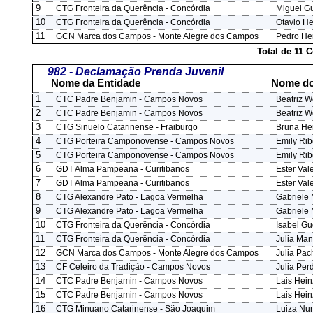
9
CTG Fronteira da Querência - Concórdia
Miguel G
10
CTG Fronteira da Querência - Concórdia
Otavio He
11
GCN Marca dos Campos - Monte Alegre dos Campos
Pedro He
Total de 11 
982 - Declamação Prenda Juvenil
Nome da Entidade
Nome do
1
CTC Padre Benjamin - Campos Novos
Beatriz W
2
CTC Padre Benjamin - Campos Novos
Beatriz W
3
CTG Sinuelo Catarinense - Fraiburgo
Bruna He
4
CTG Porteira Camponovense - Campos Novos
Emily Rib
5
CTG Porteira Camponovense - Campos Novos
Emily Rib
6
GDT Alma Pampeana - Curitibanos
Ester Vale
7
GDT Alma Pampeana - Curitibanos
Ester Vale
8
CTG Alexandre Pato - Lagoa Vermelha
Gabriele 
9
CTG Alexandre Pato - Lagoa Vermelha
Gabriele 
10
CTG Fronteira da Querência - Concórdia
Isabel Gu
11
CTG Fronteira da Querência - Concórdia
Julia Man
12
GCN Marca dos Campos - Monte Alegre dos Campos
Julia Pa
13
CF Celeiro da Tradição - Campos Novos
Julia Per
14
CTC Padre Benjamin - Campos Novos
Lais Hein
15
CTC Padre Benjamin - Campos Novos
Lais Hein
16
CTG Minuano Catarinense - São Joaquim
Luiza Nu