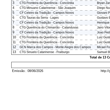
3
CTG Fronteira da Querência - Concórdia
Bryan Zan
4
CTG Minuano Catarinense - São Joaquim
Diego Nu
5
CF Celeiro da Tradição - Campos Novos
Giovani P
6
CTG Tauras da Serra - Lages
Gustavo 
7
CF Celeiro da Tradição - Campos Novos
Henrique
8
CTG Querência do Chimarrão - Catanduvas
Jairo Vit
9
CF Celeiro da Tradição - Campos Novos
Joao Pedr
10
CTG Fronteira da Querência - Concórdia
Luiz Gust
11
CTG Fronteira da Querência - Concórdia
Luiz Gust
12
GCN Marca dos Campos - Monte Alegre dos Campos
Micael F
13
CTG Sinuelo Catarinense - Fraiburgo
Samuel Bi
Total de 13 
Emissão.: 08/06/2026
http:/