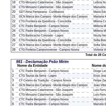
18
CTG Minuano Catarinense - São Joaquim
Leticia N
19
CTG Minuano Catarinense - São Joaquim
Manuella 
20
GDT Alma Pampeana - Curitibanos
Maria Edu
21
GCN Marca dos Campos - Monte Alegre dos Campos
Mariana 
22
CTG Fronteira da Querência - Concórdia
Milena C
23
CTC Padre Benjamin - Campos Novos
Millena 
24
CTC Padre Benjamin - Campos Novos
Millena 
25
CTG Barbicacho Colorado - Lages
Nicoly Ne
26
CTG Fronteira da Querência - Concórdia
Sofia Boi
27
GCN Marca dos Campos - Monte Alegre dos Campos
Sofia Sil
28
CTG Porteira Camponovense - Campos Novos
Victoria 
Total de 28 C
981 - Declamação Peão Mirim
Nome da Entidade
Nome do
1
CTC Padre Benjamin - Campos Novos
Diogo Le
2
CTG Tauras da Serra - Lages
Enzo Jose
3
CF Celeiro da Tradição - Campos Novos
Felipe Za
4
GCN Marca dos Campos - Monte Alegre dos Campos
Joao Vito
5
CTG Minuano Catarinense - São Joaquim
Luis Fer
6
CTG Minuano Catarinense - São Joaquim
Luis Fer
7
CTC Padre Benjamin - Campos Novos
Marcelo E
8
CTC Padre Benjamin - Campos Novos
Marcelo E