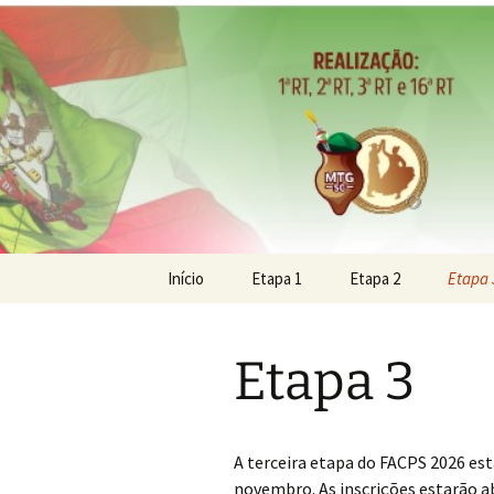
Tudo sobre o FACPS
Festival d
Pular
Início
Etapa 1
Etapa 2
Etapa 
para
o
conteúdo
Etapa 3
A terceira etapa do FACPS 2026 est
novembro. As inscrições estarão ab